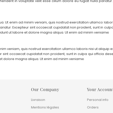
derit in voluptate velit esse cillum dolore eu fugiat nulla pariatur
. Ut enim ad minim veniam, quis nostrud exercitation ullamco laboris
 pariatur. Excepteur sint occaecat cupidatat non proident, sunt in culp
ididunt ut labore et dolore magna aliqua. Ut enim ad minim veniamю
im veniam, quis nostrud exercitation ullamco laboris nisi ut aliquip
eur sint occaecat cupidatat non proident, sunt in culpa qui officia d
re et dolore magna aliqua. Ut enim ad minim veniamю
Our Company
Your Accoun
Livraison
Personal info
Mentions légales
Orders