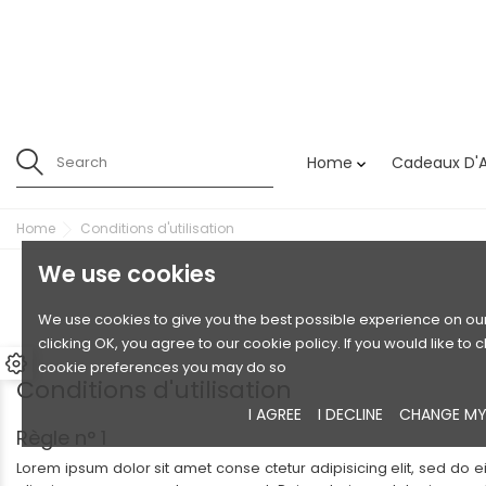
Home
Cadeaux D'A

Home
Conditions d'utilisation
We use cookies
We use cookies to give you the best possible experience on our
clicking OK, you agree to our cookie policy. If you would like to
cookie preferences you may do so
Conditions d'utilisation
I AGREE
I DECLINE
CHANGE MY
Règle n° 1
Lorem ipsum dolor sit amet conse ctetur adipisicing elit, sed do 