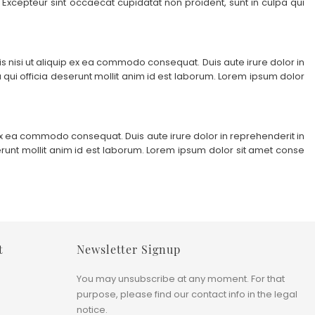
. Excepteur sint occaecat cupidatat non proident, sunt in culpa qui
 nisi ut aliquip ex ea commodo consequat. Duis aute irure dolor in
a qui officia deserunt mollit anim id est laborum. Lorem ipsum dolor
 ex ea commodo consequat. Duis aute irure dolor in reprehenderit in
eserunt mollit anim id est laborum. Lorem ipsum dolor sit amet conse
t
Newsletter Signup
You may unsubscribe at any moment. For that
purpose, please find our contact info in the legal
notice.