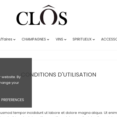
ffaires
CHAMPAGNES
VINS
SPIRITUEUX
ACCESSO




CONDITIONS D'UTILISATION
 website. By
 change your
 PREFERENCES
eiusmod tempor incididunt ut labore et dolore magna aliqua. Ut enim 