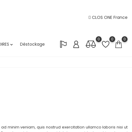
CLOS ONE France
0
0
0
IRES
Déstockage

ad minim veniam, quis nostrud exercitation ullamco laboris nisi ut